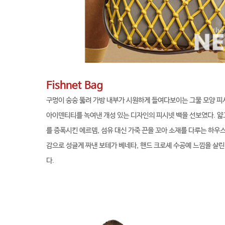
Fishnet Bag
구멍이 숭숭 뚫려 가방 내부가 시원하게 들여다보이는 그물 모양 피
아이덴티티를 녹여낸 개성 있는 디자인의 피시넷 백을 선보였다. 
를 증폭시킨 에르뎀, 섬유 대신 가죽 끈을 꼬아 소재를 다루는 하우
감으로 성글게 짜낸 보테가 베네타, 핸드 크로셰 수공예 느낌을 살린
다.