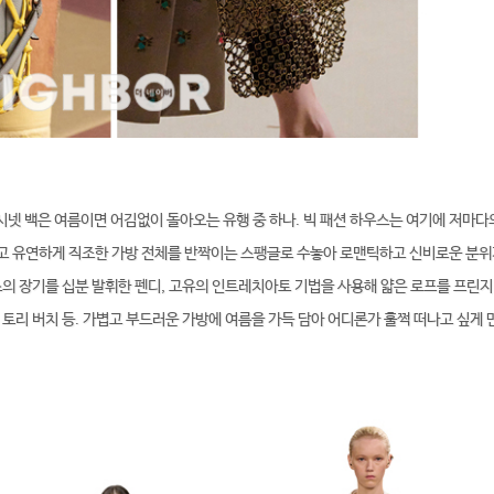
시넷 백은 여름이면 어김없이 돌아오는 유행 중 하나. 빅 패션 하우스는 여기에 저마다
얇고 유연하게 직조한 가방 전체를 반짝이는 스팽글로 수놓아 로맨틱하고 신비로운 분
스의 장기를 십분 발휘한 펜디, 고유의 인트레치아토 기법을 사용해 얇은 로프를 프린지
 토리 버치 등. 가볍고 부드러운 가방에 여름을 가득 담아 어디론가 훌쩍 떠나고 싶게 