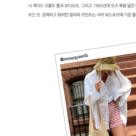
늬 개더드 크롭트 톱과 보디슈트, 그리고 1960년대 모즈 룩을 닮은
보인 것. 경쾌하고 화려한 컬러와 프린트는 서머 워드로브에 기분 