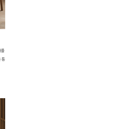
태를
 통