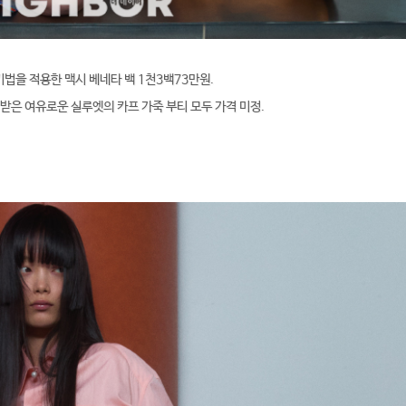
법을 적용한 맥시 베네타 백 1천3백73만원.
받은 여유로운 실루엣의 카프 가죽 부티 모두 가격 미정.