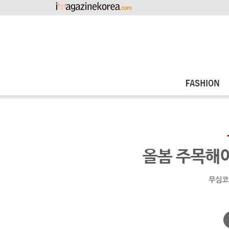
올봄 주목해야
무심코 